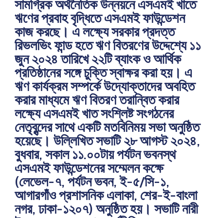
সামগ্রিক অর্থনৈতিক উন্নয়নে এসএমই খাতে
ঋণের প্রবাহ বৃদ্ধিতে এসএমই ফাউন্ডেশন
কাজ করছে। এ লক্ষ্যে সরকার প্রদত্ত
রিভলভিং ফান্ড হতে ঋণ বিতরণের উদ্দেশ্যে ১১
জুন ২০২৪ তারিখে ২২টি ব্যাংক ও আর্থিক
প্রতিষ্ঠানের সঙ্গে চুক্তি স্বাক্ষর করা হয়। এ
ঋণ কার্যক্রম সম্পর্কে উদ্যোক্তাদের অবহিত
করার মাধ্যমে ঋণ বিতরণ তরান্বিত করার
লক্ষ্যে এসএমই খাত সংশ্লিষ্ট সংগঠনের
নেতৃবৃন্দের সাথে একটি মতবিনিময় সভা অনুষ্ঠিত
হয়েছে। উল্লিখিত সভাটি ২৮ আগস্ট ২০২৪,
বুধবার, সকাল ১১.০০টায় পর্যটন ভবনস্থ
এসএমই ফাউন্ডেশনের সম্মেলন কক্ষে
(লেভেল-৭, পর্যটন ভবন, ই-৫/সি-১,
আগারগাঁও প্রশাসনিক এলাকা, শের-ই-বাংলা
নগর, ঢাকা-১২০৭) অনুষ্ঠিত হয়। সভাটি নারী